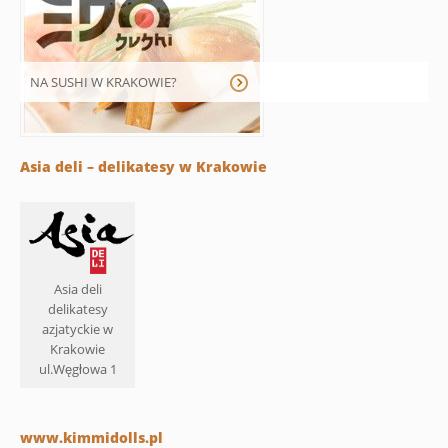
NA SUSHI W KRAKOWIE?
Asia deli – delikatesy w Krakowie
Asia deli
delikatesy
azjatyckie w
Krakowie
ul.Węgłowa 1
www.kimmidolls.pl