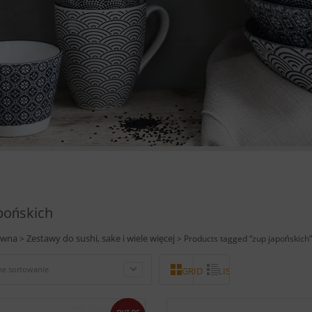
pońskich
ówna
Zestawy do sushi, sake i wiele więcej
>
> Products tagged “zup japońskich”
e sortowanie
GRID
LISTA
out of stock