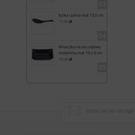
03
łyżka czarna mat 13,5 cm
15,99
zł
04
Miseczka na sos sojowy
melamina mat 10 x 6 cm
18,99
zł
05