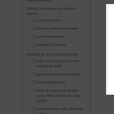
Pałeczki do sushi
Pędzelki do matchy oraz żeliwne
czajniki
czarki Japońskie
Herbaty zielone i smakowe
puszki na herbatę
zestawy do herbaty
Produkty do sushi i kuchni tajskiej
imbir, nori, sos sojowy i inne
dodatki do sushi
Japońskie słodycze i przekąski
Napoje egzotyczne
Pasta do miso i zup tajskich,
curry, mleko kokosowe, zupy
instant
ryż, makarony, mąki, produkty
sypkie