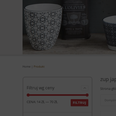
Home
|
Produkt
zup ja
Filtruj wg ceny
Strona gł
Domyśln
CENA:
14 ZŁ
—
70 ZŁ
FILTRUJ