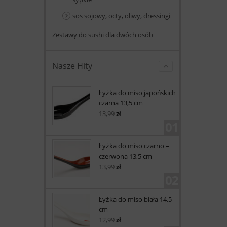
sos sojowy, octy, oliwy, dressingi
Zestawy do sushi dla dwóch osób
Nasze Hity
Łyżka do miso japońskich
czarna 13,5 cm
13,99
zł
01
Łyżka do miso czarno –
czerwona 13,5 cm
13,99
zł
02
Łyżka do miso biała 14,5
cm
12,99
zł