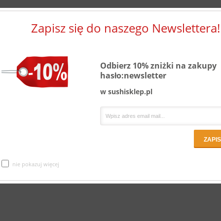
Zapisz się do naszego Newslettera!
Odbierz 10% zniżki na zakupy
hasło:newsletter
w sushisklep.pl
nie pokazuj więcej