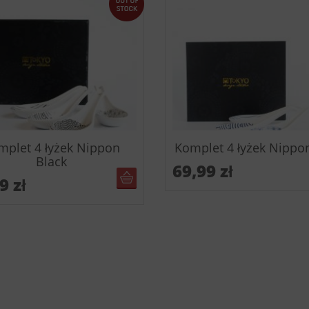
mplet 4 łyżek Nippon
Komplet 4 łyżek Nippo
Black
69,99
zł
BRAK W MAGAZYNIE
99
zł