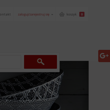
ontakt
zaloguj/zarejestruj się
koszyk
0