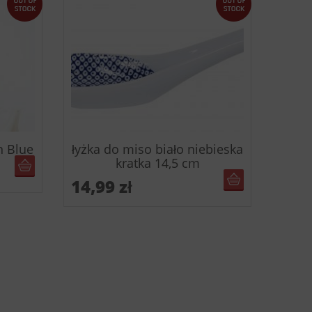
n Blue
łyżka do miso biało niebieska
kratka 14,5 cm
BRAK W MAGAZYNIE
BRAK W MAGA
14,99
zł